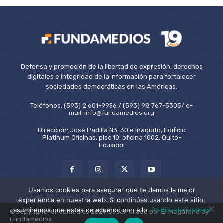
Defensa y promoción de la libertad de expresión, derechos
digitales e integridad de la información para fortalecer
sociedades democráticas en las Américas.
Teléfonos: (593) 2 601-9956 / (593) 98 767-5305/ e-
mail: info@fundamedios.org
Dirección: José Padilla N3-30 e Iñaquito, Edificio
Platinum Oficinas, piso 10, oficina 1002. Quito-
Ecuador
Usamos cookies para asegurar que te damos la mejor
experiencia en nuestra web. Si continúas usando este sitio,
asumiremos que estás de acuerdo con ello.
Política de Cookies
©Copyright Fundamedios 2021. Desarrollado por El Megáfono by
Fundamedios.