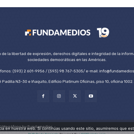
de la libertad de expresión, derechos digitales e integridad de la inform
sociedades democráticas en las Américas.
éfonos: (593) 2 601-9956 / (593) 98 767-5305/ e-mail: info@fundamedios
 Padilla N3-30 e Iñaquito, Edificio Platinum Oficinas, piso 10, oficina 100
El Megáfono by Fundamedios.
ia en nuestra web. Si continúas usando este sitio, asumiremos que est