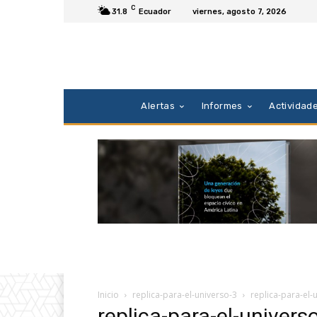
C
31.8
Ecuador
viernes, agosto 7, 2026
Alertas
Informes
Actividad
Inicio
replica-para-el-universo-3
replica-para-el-
replica-para-el-univers