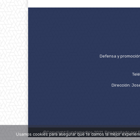
Defensa y promoción 
Tel
Dirección: José
©Copyright Fundamedios 2021. Desarrollado por 
Usamos cookies para asegurar que te damos la mejor experienc