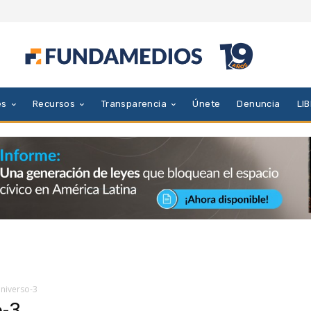
es
Recursos
Transparencia
Únete
Denuncia
LI
universo-3
o-3