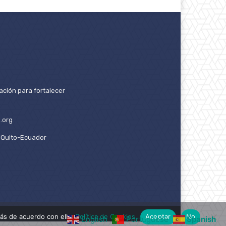
ación para fortalecer
.org
2. Quito-Ecuador
ás de acuerdo con ello.
Política de Cookies
Aceptar
No
English
Portuguese
Spanish