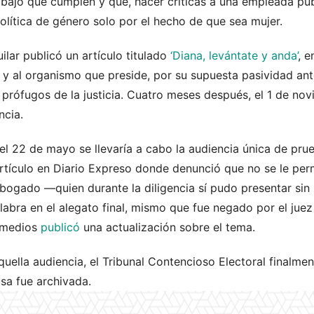
abajo que cumplen y que, hacer críticas a una empleada púb
olítica de género solo por el hecho de que sea mujer.
ilar publicó un artículo titulado
‘Diana, levántate y anda’
, e
ia y al organismo que preside, por su supuesta pasividad ant
 prófugos de la justicia. Cuatro meses después, el 1 de no
ncia.
 el 22 de mayo se llevaría a cabo la audiencia única de pru
artículo en Diario Expreso donde denunció que no se le perm
abogado —quien durante la diligencia sí pudo presentar si
alabra en el alegato final, mismo que fue negado por el ju
amedios
publicó
una actualización sobre el tema.
ella audiencia, el Tribunal Contencioso Electoral finalmen
usa fue archivada.