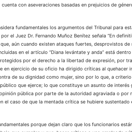
o cuenta con aseveraciones basadas en prejuicios de género
dera fundamentales los argumentos del Tribunal para esta 
 por el Juez Dr. Fernando Muñoz Benítez señala “En definit
 que, aún cuando existen ataques fuertes, desprovistos de 
incluidas en el artículo “Diana levántate y anda” está dentr
otegidos por el derecho a la libertad de expresión, por tr
 en ejercicio de su oficio ha dirigido críticas al quehacer i
ontra de su dignidad como mujer, sino por lo que, a criterio
 público que ejerce; lo que
constituye un asunto de interés 
 opinión pública por parte de la autoridad agraviada o por m
en el caso de que la mentada crítica se hubiere sustentado
fundamentales porque dejan claro que los funcionarios está