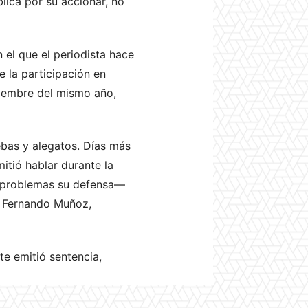
lica por su accionar, no
n el que el periodista hace
e la participación en
viembre del mismo año,
ebas y alegatos. Días más
itió hablar durante la
n problemas su defensa—
ez Fernando Muñoz,
te emitió sentencia,