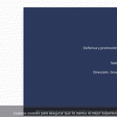
Defensa y promoción 
Tel
Dirección: José
©Copyright Fundamedios 2021. Desarrollado por 
Usamos cookies para asegurar que te damos la mejor experienc