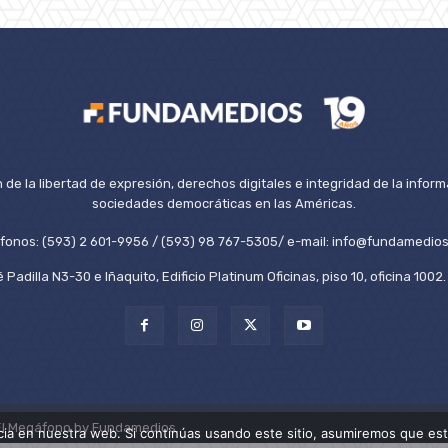
de la libertad de expresión, derechos digitales e integridad de la inform
sociedades democráticas en las Américas.
éfonos: (593) 2 601-9956 / (593) 98 767-5305/ e-mail: info@fundamedios
 Padilla N3-30 e Iñaquito, Edificio Platinum Oficinas, piso 10, oficina 100
El Megáfono by Fundamedios.
ia en nuestra web. Si continúas usando este sitio, asumiremos que est