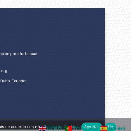
ación para fortalecer
.org
2. Quito-Ecuador
ás de acuerdo con ello.
Política de Cookies
Aceptar
No
English
Portuguese
Spanish