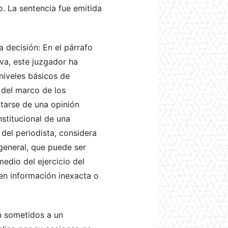
. La sentencia fue emitida
decisión: En el párrafo
iva, este juzgador ha
niveles básicos de
o del marco de los
atarse de una opinión
nstitucional de una
 del periodista, considera
general, que puede ser
edio del ejercicio del
 en información inexacta o
n sometidos a un