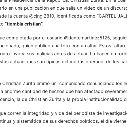
rio en una publicación en que salía un video de un discur
desde la cuenta @cjng.2810, identificada como “CARTEL JA
to
“tiembla cristian”.
ue completada por el usuario @dantemartinez5125, seguido
onada, quien publicó una foto con un altar. Estos “altares
ariato invoca sus malicias antes de actuar. Lo hacen en todo
Estas actuaciones son típicas del modus operandi de los ca
e Christian Zurita emitió un comunicado denunciando los 
la enorme cantidad de hechos que han afectado severament
cencio, la de Christian Zurita y la propia institucionalidad 
que corren la integridad y vida del periodista de investigac
ntinua y sistemática de sus derechos políticos, el día viern