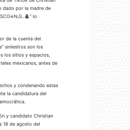
so dado por la madre de
LISCO☠N,G..
” lo
r de la cuenta del
” siniestros son los
s los sitios y espacios,
rteles mexicanos, antes de
hechos y condenando estas
e la candidatura del
democrática.
ión y candidato Christian
es 18 de agosto del