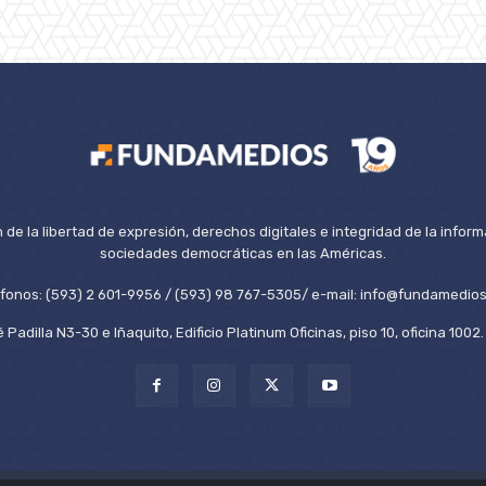
de la libertad de expresión, derechos digitales e integridad de la inform
sociedades democráticas en las Américas.
éfonos: (593) 2 601-9956 / (593) 98 767-5305/ e-mail: info@fundamedios
 Padilla N3-30 e Iñaquito, Edificio Platinum Oficinas, piso 10, oficina 100