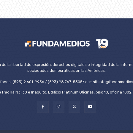
de la libertad de expresión, derechos digitales e integridad de la inform
sociedades democráticas en las Américas.
éfonos: (593) 2 601-9956 / (593) 98 767-5305/ e-mail: info@fundamedios
 Padilla N3-30 e Iñaquito, Edificio Platinum Oficinas, piso 10, oficina 100