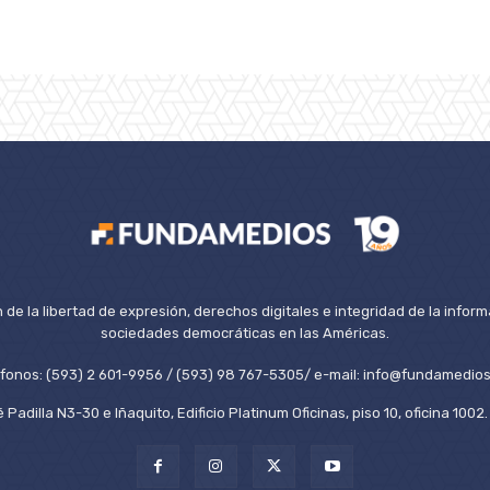
de la libertad de expresión, derechos digitales e integridad de la inform
sociedades democráticas en las Américas.
éfonos: (593) 2 601-9956 / (593) 98 767-5305/ e-mail: info@fundamedios
 Padilla N3-30 e Iñaquito, Edificio Platinum Oficinas, piso 10, oficina 100