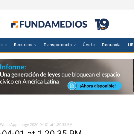
es
Recursos
Transparencia
Únete
Denuncia
LI
WhatsApp Image 2020-04-01 at 1.20.35 PM
04-01 at 1.20.35 PM