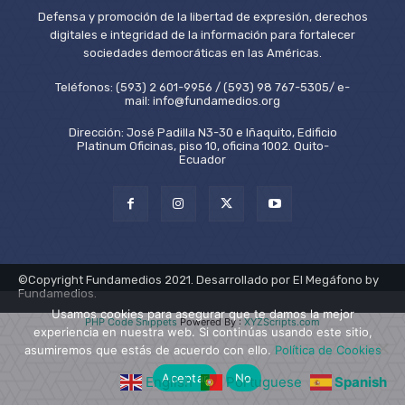
Defensa y promoción de la libertad de expresión, derechos
digitales e integridad de la información para fortalecer
sociedades democráticas en las Américas.
Teléfonos: (593) 2 601-9956 / (593) 98 767-5305/ e-
mail: info@fundamedios.org
Dirección: José Padilla N3-30 e Iñaquito, Edificio
Platinum Oficinas, piso 10, oficina 1002. Quito-
Ecuador
©Copyright Fundamedios 2021. Desarrollado por El Megáfono by
Fundamedios.
Usamos cookies para asegurar que te damos la mejor
PHP Code Snippets
Powered By :
XYZScripts.com
experiencia en nuestra web. Si continúas usando este sitio,
asumiremos que estás de acuerdo con ello.
Política de Cookies
Aceptar
No
English
Portuguese
Spanish