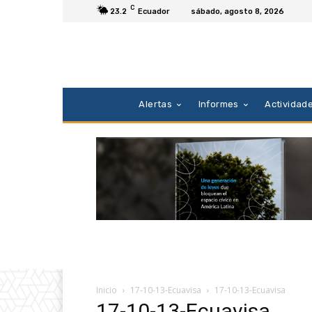
C
23.2
Ecuador
sábado, agosto 8, 2026
Alertas
Informes
Actividad
Inicio
17-10-13-Ecuavisa
17-10-13-Ecuavisa
17-10-13-Ecuavisa