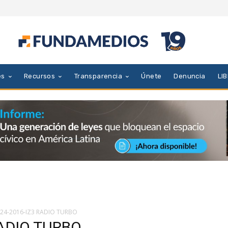
es
Recursos
Transparencia
Únete
Denuncia
LI
024-2016-IZ3 RADIO TURBO
RADIO TURBO