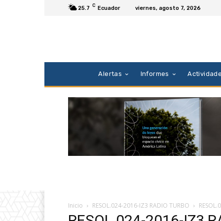
C
25.7
Ecuador
viernes, agosto 7, 2026
Alertas
Informes
Actividad
Inicio
RESOL.024-2016-IZ3 RADIO TURBO
RESOL.
RESOL.024-2016-IZ3 