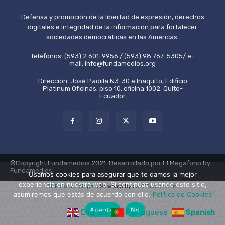
Defensa y promoción de la libertad de expresión, derechos
digitales e integridad de la información para fortalecer
sociedades democráticas en las Américas.
Teléfonos: (593) 2 601-9956 / (593) 98 767-5305/ e-
mail: info@fundamedios.org
Dirección: José Padilla N3-30 e Iñaquito, Edificio
Platinum Oficinas, piso 10, oficina 1002. Quito-
Ecuador
©Copyright Fundamedios 2021. Desarrollado por El Megáfono by
Fundamedios.
Usamos cookies para asegurar que te damos la mejor
experiencia en nuestra web. Si continúas usando este sitio,
PHP Code Snippets
Powered By :
XYZScripts.com
asumiremos que estás de acuerdo con ello.
Política de Cookies
Aceptar
No
English
Portuguese
Spanish