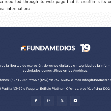
a reported through its web page that it «reaffirms its 
ural information».
de la libertad de expresión, derechos digitales e integridad de la inform
sociedades democráticas en las Américas.
éfonos: (593) 2 601-9956 / (593) 98 767-5305/ e-mail: info@fundamedios
 Padilla N3-30 e Iñaquito, Edificio Platinum Oficinas, piso 10, oficina 100