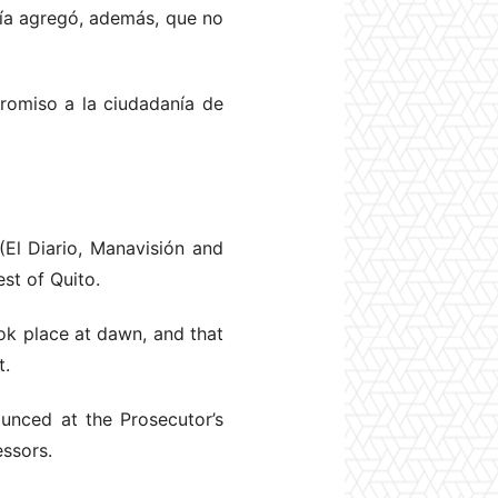
lía agregó, además, que no
promiso a la ciudadanía de
(El Diario, Manavisión and
st of Quito.
ok place at dawn, and that
t.
unced at the Prosecutor’s
essors.