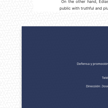
On the other hand, Edias
public with truthful and pl
Defensa y promoción 
Tel
Dirección: José