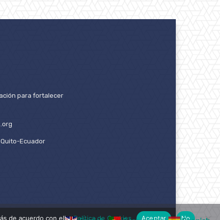
ación para fortalecer
.org
2. Quito-Ecuador
ás de acuerdo con ello.
Política de Cookies
Aceptar
No