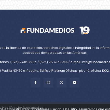
de la libertad de expresión, derechos digitales e integridad de la inform
sociedades democráticas en las Américas.
éfonos: (593) 2 601-9956 / (593) 98 767-5305/ e-mail: info@fundamedios
 Padilla N3-30 e Iñaquito, Edificio Platinum Oficinas, piso 10, oficina 100
El Megáfono by Fundamedios.
ia en nuestra web. Si continúas usando este sitio, asumiremos que est