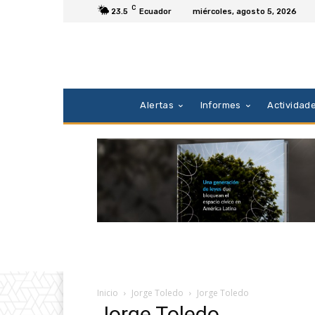
C
23.5
Ecuador
miércoles, agosto 5, 2026
Alertas
Informes
Actividad
Inicio
Jorge Toledo
Jorge Toledo
Jorge Toledo