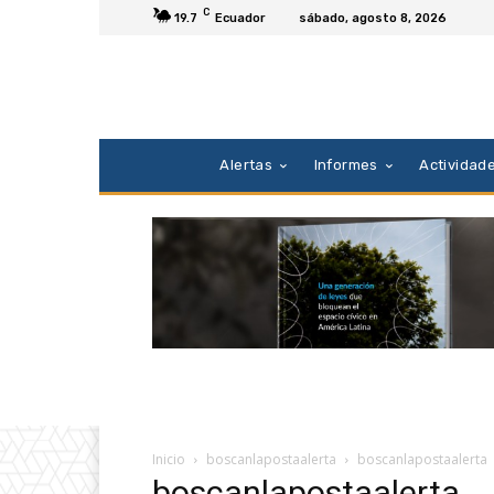
C
19.7
Ecuador
sábado, agosto 8, 2026
Alertas
Informes
Actividad
Inicio
boscanlapostaalerta
boscanlapostaalerta
boscanlapostaalerta