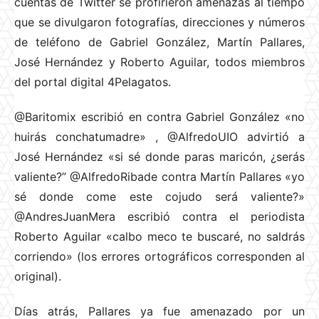
cuentas de Twitter se profirieron amenazas al tiempo
que se divulgaron fotografías, direcciones y números
de teléfono de Gabriel González, Martín Pallares,
José Hernández y Roberto Aguilar, todos miembros
del portal digital 4Pelagatos.
@Baritomix escribió en contra Gabriel González «no
huirás conchatumadre» , @AlfredoUIO advirtió a
José Hernández «si sé donde paras maricón, ¿serás
valiente?” @AlfredoRibade contra Martín Pallares «yo
sé donde come este cojudo será valiente?»
@AndresJuanMera escribió contra el periodista
Roberto Aguilar «calbo meco te buscaré, no saldrás
corriendo» (los errores ortográficos corresponden al
original).
Días atrás, Pallares ya fue amenazado por un