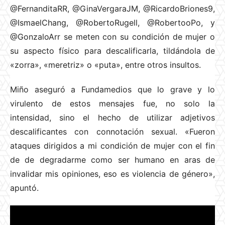
@FernanditaRR, @GinaVergaraJM, @RicardoBriones9,
@IsmaelChang, @RobertoRugell, @RobertooPo, y
@GonzaloArr se meten con su condición de mujer o
su aspecto físico para descalificarla, tildándola de
«zorra», «meretriz» o «puta», entre otros insultos.
Miño aseguró a Fundamedios que lo grave y lo
virulento de estos mensajes fue, no solo la
intensidad, sino el hecho de utilizar adjetivos
descalificantes con connotación sexual. «Fueron
ataques dirigidos a mi condición de mujer con el fin
de de degradarme como ser humano en aras de
invalidar mis opiniones, eso es violencia de género»,
apuntó.