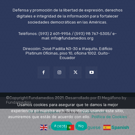
Defensa y promoción de la libertad de expresión, derechos
digitales e integridad de la información para fortalecer
sociedades democráticas en las Américas.
Teléfonos: (593) 2 601-9956 / (593) 98 767-5305/ e-
mail: info@fundamedios.org
Dirección: José Padilla N3-30 e Iñaquito, Edificio
Platinum Oficinas, piso 10, oficina 1002. Quito-
Ecuador
©Copyright Fundamedios 2021. Desarrollado por El Megáfono by
Fundamedios.
Usamos cookies para asegurar que te damos la mejor
experiencia en nuestra web. Si continúas usando este sitio,
PHP Code Snippets
Powered By :
XYZScripts.com
asumiremos que estás de acuerdo con ello.
Política de Cookies
Aceptar
No
English
Portuguese
Spanish