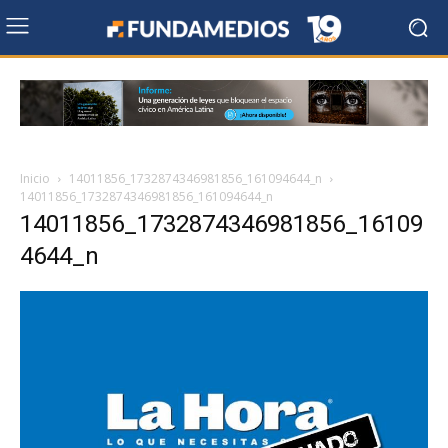
Inicio
14011856_1732874346981856_161094644_n
14011856_1732874346981856_161094644_n
14011856_1732874346981856_16109
4644_n