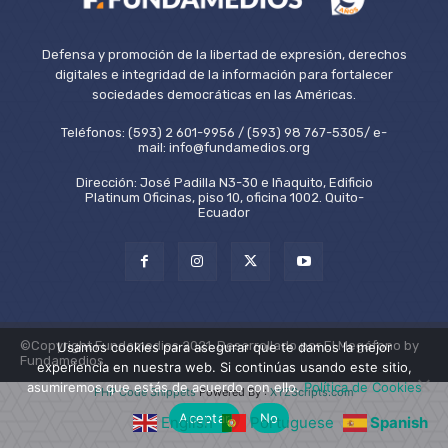
Defensa y promoción de la libertad de expresión, derechos
digitales e integridad de la información para fortalecer
sociedades democráticas en las Américas.
Teléfonos: (593) 2 601-9956 / (593) 98 767-5305/ e-
mail: info@fundamedios.org
Dirección: José Padilla N3-30 e Iñaquito, Edificio
Platinum Oficinas, piso 10, oficina 1002. Quito-
Ecuador
©Copyright Fundamedios 2021. Desarrollado por El Megáfono by
Usamos cookies para asegurar que te damos la mejor
Fundamedios.
experiencia en nuestra web. Si continúas usando este sitio,
asumiremos que estás de acuerdo con ello.
Política de Cookies
PHP Code Snippets
Powered By :
XYZScripts.com
Aceptar
No
English
Portuguese
Spanish