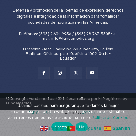
Defensa y promoción de la libertad de expresión, derechos
digitales e integridad de la información para fortalecer
sociedades democráticas en las Américas.
Teléfonos: (593) 2 601-9956 / (593) 98 767-5305/ e-
mail: info@fundamedios.org
Dirección: José Padilla N3-30 e Iñaquito, Edificio
Platinum Oficinas, piso 10, oficina 1002. Quito-
Ecuador
©Copyright Fundamedios 2021. Desarrollado por El Megáfono by
Fundamedios.
Usamos cookies para asegurar que te damos la mejor
experiencia en nuestra web. Si continúas usando este sitio,
PHP Code Snippets
Powered By :
XYZScripts.com
asumiremos que estás de acuerdo con ello.
Política de Cookies
Aceptar
No
English
Portuguese
Spanish