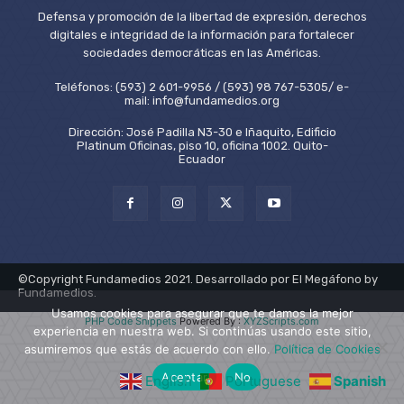
Defensa y promoción de la libertad de expresión, derechos
digitales e integridad de la información para fortalecer
sociedades democráticas en las Américas.
Teléfonos: (593) 2 601-9956 / (593) 98 767-5305/ e-
mail: info@fundamedios.org
Dirección: José Padilla N3-30 e Iñaquito, Edificio
Platinum Oficinas, piso 10, oficina 1002. Quito-
Ecuador
©Copyright Fundamedios 2021. Desarrollado por El Megáfono by
Fundamedios.
Usamos cookies para asegurar que te damos la mejor
PHP Code Snippets
Powered By :
XYZScripts.com
experiencia en nuestra web. Si continúas usando este sitio,
asumiremos que estás de acuerdo con ello.
Política de Cookies
Aceptar
No
English
Portuguese
Spanish