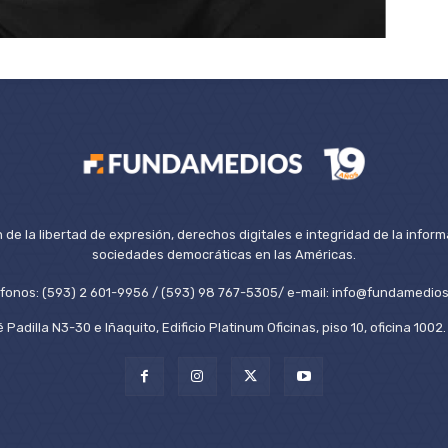
de la libertad de expresión, derechos digitales e integridad de la inform
sociedades democráticas en las Américas.
éfonos: (593) 2 601-9956 / (593) 98 767-5305/ e-mail: info@fundamedios
 Padilla N3-30 e Iñaquito, Edificio Platinum Oficinas, piso 10, oficina 100