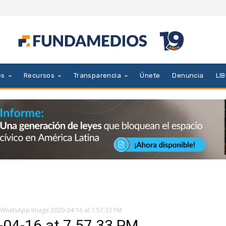
es
Recursos
Transparencia
Únete
Denuncia
LI
WhatsApp Image 2020-04-16 at 7.57.33 PM
04-16 at 7.57.33 PM