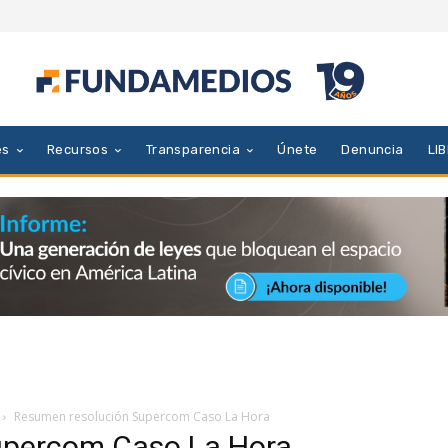
es
Recursos
Transparencia
Únete
Denuncia
LI
Resumen resolución Supercom Caso La Hora
upercom Caso La Hora