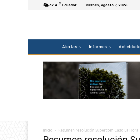
C
32.4
Ecuador
viernes, agosto 7, 2026
Alertas
Informes
Actividad
Inicio
Resumen resolución Supercom Caso La Hora
Resumen resolución S