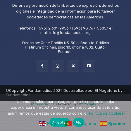
Defensa y promoción de la libertad de expresión, derechos
digitales e integridad de la información para fortalecer
sociedades democráticas en las Américas.
Teléfonos: (593) 2 601-9956 / (593) 98 767-5305/ e-
mail: info@fundamedios.org
Dirección: José Padilla N3-30 e Iñaquito, Edificio
Platinum Oficinas, piso 10, oficina 1002. Quito-
Ecuador
©Copyright Fundamedios 2021. Desarrollado por El Megáfono by
Fundamedios.
Usamos cookies para asegurar que te damos la mejor
PHP Code Snippets
Powered By :
XYZScripts.com
experiencia en nuestra web. Si continúas usando este sitio,
asumiremos que estás de acuerdo con ello.
Política de Cookies
Aceptar
No
English
Portuguese
Spanish