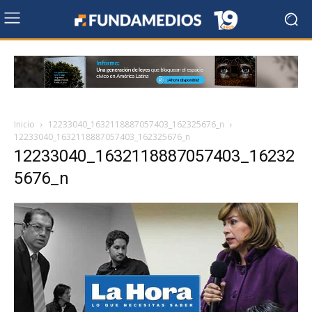
Inicio
12233040_1632118887057403_162325676_n
12233040_1632118887057403_162325676_n
12233040_1632118887057403_16232
5676_n