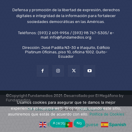
Defensa y promoción de la libertad de expresión, derechos
digitales e integridad de la información para fortalecer
sociedades democráticas en las Américas.
Teléfonos: (593) 2 601-9956 / (593) 98 767-5305/ e-
mail: info@fundamedios.org
Dirección: José Padilla N3-30 e Iñaquito, Edificio
Platinum Oficinas, piso 10, oficina 1002. Quito-
Ecuador
©Copyright Fundamedios 2021. Desarrollado por El Megáfono by
Fundamedios.
Usamos cookies para asegurar que te damos la mejor
experiencia en nuestra web. Si continúas usando este sitio,
PHP Code Snippets
Powered By :
XYZScripts.com
asumiremos que estás de acuerdo con ello.
Política de Cookies
Aceptar
No
English
Portuguese
Spanish