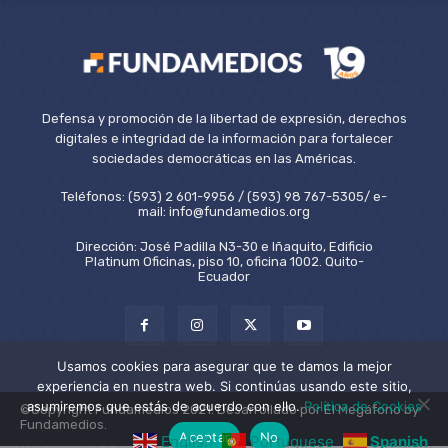
Defensa y promoción de la libertad de expresión, derechos
digitales e integridad de la información para fortalecer
sociedades democráticas en las Américas.
Teléfonos: (593) 2 601-9956 / (593) 98 767-5305/ e-
mail: info@fundamedios.org
Dirección: José Padilla N3-30 e Iñaquito, Edificio
Platinum Oficinas, piso 10, oficina 1002. Quito-
Ecuador
Usamos cookies para asegurar que te damos la mejor
experiencia en nuestra web. Si continúas usando este sitio,
asumiremos que estás de acuerdo con ello.
Política de Cookies
©Copyright Fundamedios 2021. Desarrollado por El Megáfono by
Fundamedios.
Aceptar
No
English
Portuguese
Spanish