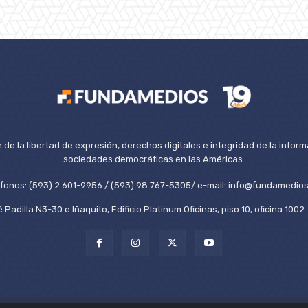
de la libertad de expresión, derechos digitales e integridad de la inform
sociedades democráticas en las Américas.
éfonos: (593) 2 601-9956 / (593) 98 767-5305/ e-mail: info@fundamedios
 Padilla N3-30 e Iñaquito, Edificio Platinum Oficinas, piso 10, oficina 100