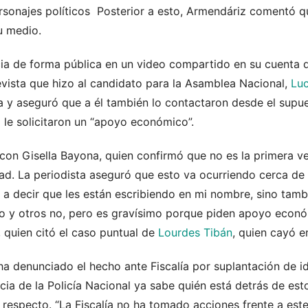
rsonajes políticos Posterior a esto, Armendáriz comentó qu
u medio.
ia de forma pública en un video compartido en su cuenta 
evista que hizo al candidato para la Asamblea Nacional,
Luc
sta y aseguró que a él también lo contactaron desde el sup
o le solicitaron un “apoyo económico”.
on Gisella Bayona, quien confirmó que no es la primera ve
dad. La periodista aseguró que esto va ocurriendo cerca de
 a decir que les están escribiendo en mi nombre, sino tamb
o y otros no, pero es gravísimo porque piden apoyo econó
quien citó el caso puntual de
Lourdes Tibán
, quien cayó e
a denunciado el hecho ante Fiscalía por suplantación de id
cia de la Policía Nacional ya sabe quién está detrás de es
respecto. “La Fiscalía no ha tomado acciones frente a est