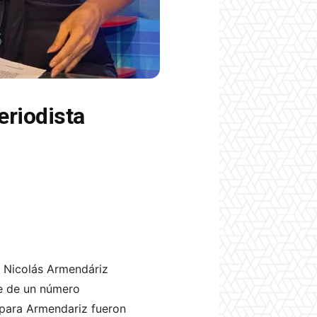
eriodista
o Nicolás Armendáriz
te de un número
d para Armendariz fueron