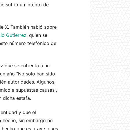
e sufrió un intento de
de X. También habló sobre
io Gutierrez
, quien se
uesto número telefónico de
z que se enfrenta a un
 un año “No solo han sido
ién autoridades. Algunos,
mico a supuestas causas”,
n dicha estafa.
entidad y que el
to hecho, sin embargo no
e hecho que es grave, pues