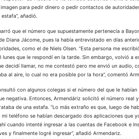
imagen para pedir dinero o pedir contactos de autoridades
 estafa”, añadió.
narró que el número que supuestamente pertenecía a Bayon
 de Diana Jácome, pues la había entrevistado en días anterio
oridades, como el de Niels Olsen. “Esta persona me escribi
 lunes que le respondí en la tarde. Sin embargo, volvió a es
ue decidí llamar, no me contestó pero me envió un audio, c
aba al aire, lo cual no era posible por la hora”, comentó Ar
onsultó con algunos colegas si el número del que le habían 
fue negativa. Entonces, Armendáriz solicitó el número real
trataba de una estafa. “Lo más extraño es que, luego de h
n mi teléfono se habían descargado dos aplicaciones que y
ahí cuando intenté ingresar a las cuentas de Facebook e In
ves y finalmente logré ingresar”, añadió Armendariz.