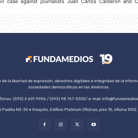
il case against journalists Juan Carlos Calderón and Ch
de la libertad de expresión, derechos digitales e integridad de la inform
sociedades democráticas en las Américas.
éfonos: (593) 2 601-9956 / (593) 98 767-5305/ e-mail: info@fundamedios
 Padilla N3-30 e Iñaquito, Edificio Platinum Oficinas, piso 10, oficina 100