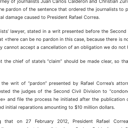
ney of journalists Juan Carlos Calderón and Christian Zuri
he pardon of the sentence that ordered the journalists to 
oral damage caused to President Rafael Correa.
lists’ lawyer, stated in a writ presented before the Second 
hat «there can be no pardon in this case, because there is n
ey cannot accept a cancellation of an obligation we do not 
t the chief of state’s “claim” should be made clear, so t
 the writ of “pardon” presented by Rafael Correa’s atto
sted the judges of the Second Civil Division to “condon
e» and file the process he initiated after the publication o
initial reparations amounting to $10 million dollars.
g that on 27 February 2012, President Rafael Correa