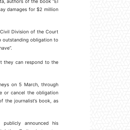
ta, authors of the book “El
pay damages for $2 million
Civil Division of the Court
o outstanding obligation to
have”.
hat they can respond to the
rneys on 5 March, through
e or cancel the obligation
f the journalist’s book, as
 publicly announced his