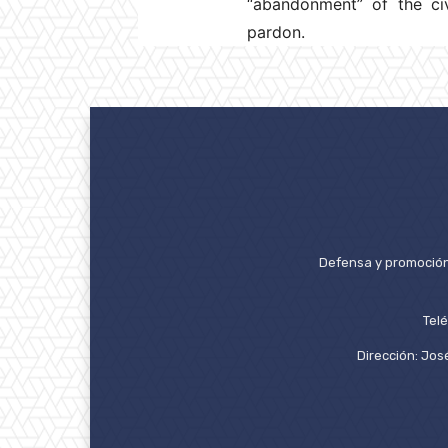
“abandonment” of the civ
pardon.
Defensa y promoción 
Tel
Dirección: José