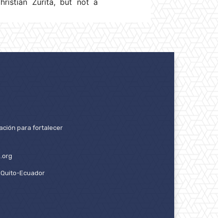
ristian Zurita, but not a
ación para fortalecer
.org
2. Quito-Ecuador