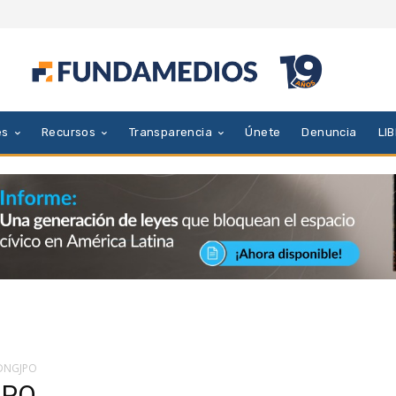
es
Recursos
Transparencia
Únete
Denuncia
LI
-DNGJPO
JPO