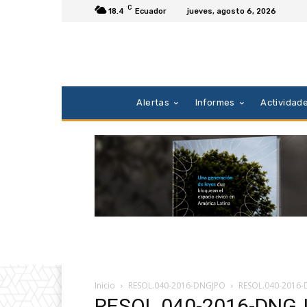
C
18.4
Ecuador
jueves, agosto 6, 2026
Alertas
Informes
Actividad
Inicio
RESOL.040-2016-DNGJPO
RESOL.040-2016
RESOL.040-2016-DNG