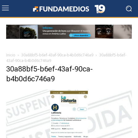
Inicio
30a88bf5-b6ef-43af-90ca-b4b0d6c746a9
30a88bf5-b6ef-
43af-90ca-b4b0d6c746a9
30a88bf5-b6ef-43af-90ca-
b4b0d6c746a9