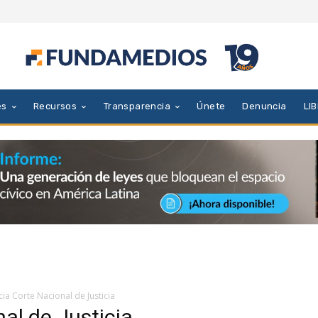
es
Recursos
Transparencia
Únete
Denuncia
LI
ia Corte Nacional de Justicia
al de Justicia