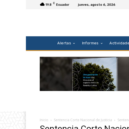
C
19.8
Ecuador
jueves, agosto 6, 2026
Alertas
Informes
Actividad
Inicio
Sentencia Corte Nacional de Justicia
Sentenc
Sentencia Corte Nacion