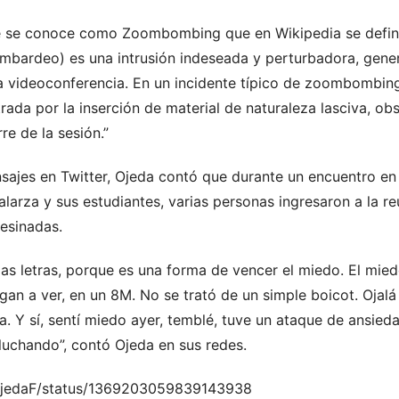
que se conoce como Zoombombing que en Wikipedia se def
mbardeo)
es una intrusión indeseada y perturbadora, gene
a videoconferencia. En un incidente típico de
zoombombin
rada por la inserción de material de naturaleza lasciva,
obs
re de la sesión.”
nsajes en Twitter, Ojeda contó que durante un encuentro e
Galarza y sus estudiantes, varias personas ingresaron a la r
esinadas.
las letras, porque es una forma de vencer el miedo. El mied
gan a ver, en un 8M. No se trató de un simple boicot. Ojalá
. Y sí, sentí miedo ayer, temblé, tuve un ataque de ansied
luchando”, contó Ojeda en sus redes.
aOjedaF/status/1369203059839143938