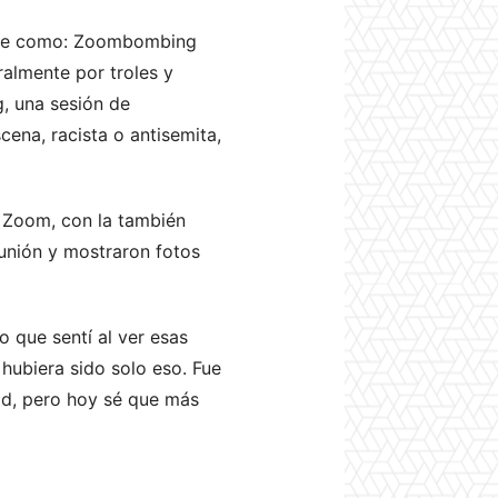
ine como:
Zoombombing
ralmente por troles y
g
, una sesión de
cena
,
racista
o
antisemita
,
n
Zoom, con
la también
eunión y mostraron fotos
o que sentí al ver esas
 hubiera sido solo eso. Fue
ad, pero hoy sé que más