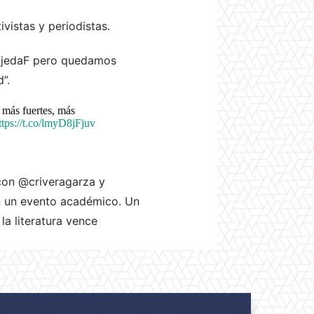
ivistas y periodistas.
aOjedaF pero quedamos
”.
 más fuertes, más
ttps://t.co/lmyD8jFjuv
l con @criveragarza y
n un evento académico. Un
la literatura vence