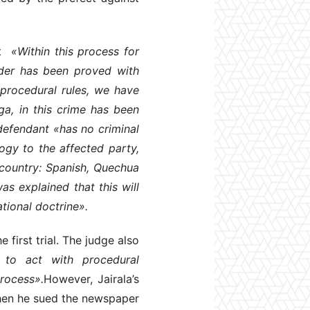
at
«Within this process for
ander has been proved with
 procedural rules, we have
ga, in this crime has been
efendant «has no criminal
ogy to the affected party,
r country: Spanish, Quechua
s explained that this will
ational doctrine».
irst trial. The judge also
t to act with procedural
process».
However, Jairala’s
when he sued the newspaper