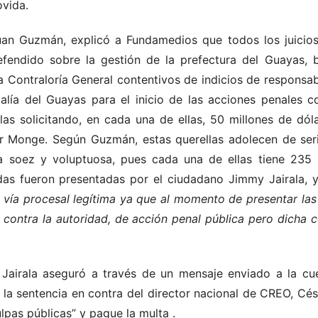
vida.
n Guzmán, explicó a Fundamedios que todos los juicios s
fendido sobre la gestión de la prefectura del Guayas,
 Contraloría General contentivos de indicios de responsab
calía del Guayas para el inicio de las acciones penales c
llas solicitando, en cada una de ellas, 50 millones de dó
r Monge. Según Guzmán, estas querellas adolecen de serio
a soez y voluptuosa, pues cada una de ellas tiene 235
as fueron presentadas por el ciudadano Jimmy Jairala, 
 vía procesal legítima ya que al momento de presentar las 
a contra la autoridad, de acción penal pública pero dicha 
o Jairala aseguró a través de un mensaje enviado a la cu
e la sentencia en contra del director nacional de CREO, C
ulpas públicas” y pague la multa
.