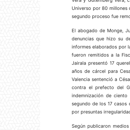
Vera y Gutemberg Vera, c
Universo por 80 millones 
segundo proceso fue remo
El abogado de Monge, Jua
denuncias que hizo su de
informes elaborados por la
fueron remitidos a la Fis
Jairala presentó 17 quere
años de cárcel para Ces
Valencia sentenció a Césa
contra el prefecto del 
indemnización de ciento 
segundo de los 17 casos q
por presuntas irregularid
Según publicaron medios l