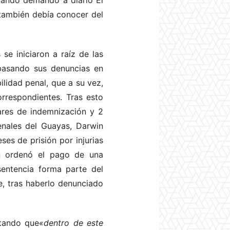
uando demandó a diario El
 también debía conocer del
e iniciaron a raíz de las
 basando sus denuncias en
ilidad penal, que a su vez,
orrespondientes. Tras esto
lares de indemnización y 2
nales del Guayas, Darwin
es de prisión por injurias
én ordenó el pago de una
sentencia forma parte del
e, tras haberlo denunciado
ntando que
«dentro de este