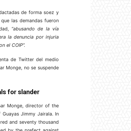
redactadas de forma soez y
ó que las demandas fueron
idad,
“abusando de la vía
ra la denuncia por injuria
on el COIP”.
enta de Twitter del medio
ésar Monge, no se suspende
ls for slander
ar Monge, director of the
f Guayas Jimmy Jairala. In
dred and seventy thousand
led by the prefect against