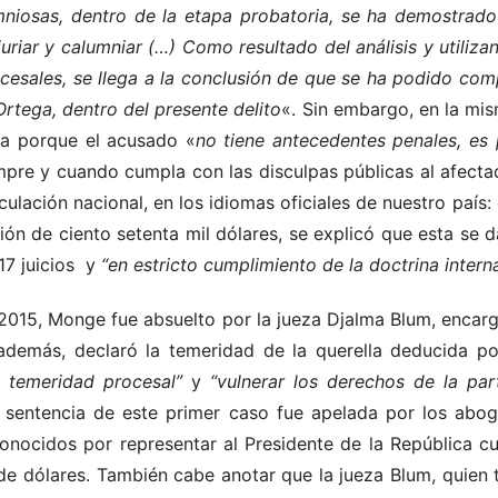
mniosas, dentro de la etapa probatoria, se ha demostrado
uriar y calumniar (…) Como resultado del análisis y utiliza
cesales, se llega a la conclusión de que se ha podido comp
rtega, dentro del presente delito
«. Sin embargo, en la mi
na porque el acusado «
no tiene antecedentes penales, es 
mpre y cuando cumpla con las disculpas públicas al afect
culación nacional, en los idiomas oficiales de nuestro país: 
ión de ciento setenta mil dólares, se explicó que esta se 
17 juicios y
“en estricto cumplimiento de la doctrina interna
2015, Monge fue absuelto por la jueza Djalma Blum, encarg
 además, declaró la temeridad de la querella deducida p
 temeridad procesal”
y
“vulnerar los derechos de la par
a sentencia de este primer caso fue apelada por los abog
onocidos por representar al Presidente de la República c
de dólares. También cabe anotar que la jueza Blum, quien