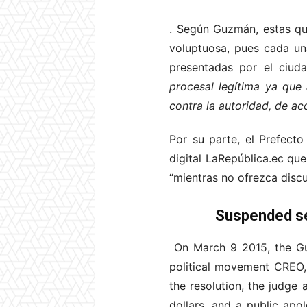
. Según Guzmán, estas que
voluptuosa, pues cada un
presentadas por el ciud
procesal legítima ya que 
contra la autoridad, de ac
Por su parte, el Prefect
digital LaRepública.ec qu
“mientras no ofrezca discu
Suspended sen
On March 9 2015, the Gua
political movement CREO, 
the resolution, the judg
dollars, and a public apo