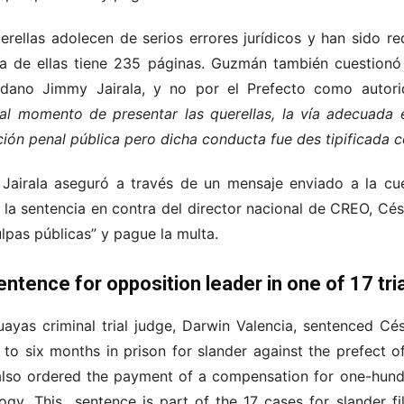
rellas adolecen de serios errores jurídicos y han sido 
a de ellas tiene 235 páginas. Guzmán también cuestion
adano Jimmy Jairala, y no por el Prefecto como autor
al momento de presentar las querellas, la vía adecuada e
ción penal pública pero dicha conducta fue des tipificada c
o Jairala aseguró a través de un mensaje enviado a la cu
e la sentencia en contra del director nacional de CREO, C
lpas públicas” y pague la multa.
tence for opposition leader in one of 17 tria
yas criminal trial judge, Darwin Valencia, sentenced Cés
to six months in prison for slander against the prefect o
e also ordered the payment of a compensation for one-hun
logy. This sentence is part of the 17 cases for slander fi