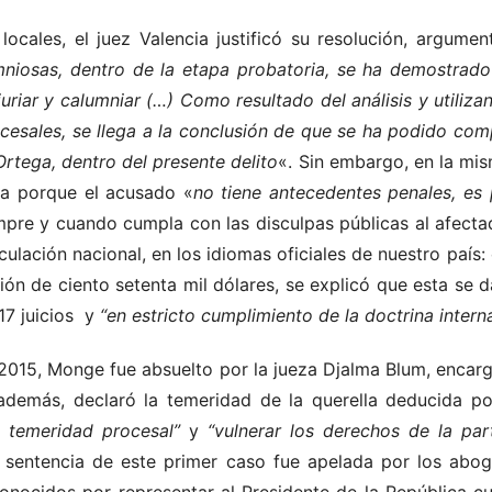
ocales, el juez Valencia justificó su resolución, argume
mniosas, dentro de la etapa probatoria, se ha demostrado
uriar y calumniar (…) Como resultado del análisis y utiliza
cesales, se llega a la conclusión de que se ha podido comp
rtega, dentro del presente delito
«. Sin embargo, en la mi
na porque el acusado «
no tiene antecedentes penales, es 
mpre y cuando cumpla con las disculpas públicas al afect
culación nacional, en los idiomas oficiales de nuestro país: 
ión de ciento setenta mil dólares, se explicó que esta se 
17 juicios y
“en estricto cumplimiento de la doctrina interna
2015, Monge fue absuelto por la jueza Djalma Blum, encarg
 además, declaró la temeridad de la querella deducida p
 temeridad procesal”
y
“vulnerar los derechos de la par
a sentencia de este primer caso fue apelada por los abog