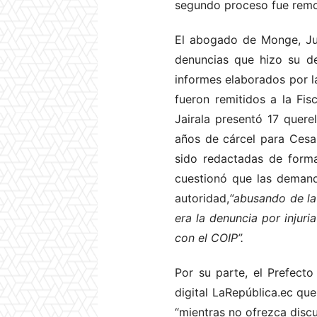
segundo proceso fue remo
El abogado de Monge, Jua
denuncias que hizo su de
informes elaborados por la
fueron remitidos a la Fis
Jairala presentó 17 quere
años de cárcel para Cesa
sido redactadas de form
cuestionó que las demand
autoridad,
“abusando de la
era la denuncia por injuri
con el COIP”.
Por su parte, el Prefect
digital LaRepública.ec qu
“mientras no ofrezca disc