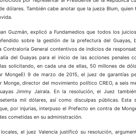
onocidos por representar al Presidente de la República c
de dólares. También cabe anotar que la jueza Blum, quien
vida.
n Guzmán, explicó a Fundamedios que todos los juicios s
fendido sobre la gestión de la prefectura del Guayas,
 Contraloría General contentivos de indicios de responsab
calía del Guayas para el inicio de las acciones penales c
llas solicitando, en cada una de ellas, 50 millones de dó
ar MongeEl 9 de marzo de 2015, el juez de garantías pe
r Monge, director del movimiento político CREO, a seis mes
Guayas Jimmy Jairala. En la resolución, el Juez tambi
setenta mil dólares, así como disculpas públicas. Esta 
ue, por injurias, interpuso el Prefecto en contra de Mong
ades cometidas en su administración.
ocales, el juez Valencia justificó su resolución, argume