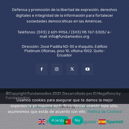
Defensa y promoción de la libertad de expresión, derechos
digitales e integridad de la información para fortalecer
sociedades democráticas en las Américas.
Teléfonos: (593) 2 601-9956 / (593) 98 767-5305/ e-
mail: info@fundamedios.org
Dirección: José Padilla N3-30 e Iñaquito, Edificio
Platinum Oficinas, piso 10, oficina 1002. Quito-
Ecuador
©Copyright Fundamedios 2021. Desarrollado por El Megáfono by
Fundamedios.
Usamos cookies para asegurar que te damos la mejor
experiencia en nuestra web. Si continúas usando este sitio,
PHP Code Snippets
Powered By :
XYZScripts.com
asumiremos que estás de acuerdo con ello.
Política de Cookies
Aceptar
No
English
Portuguese
Spanish