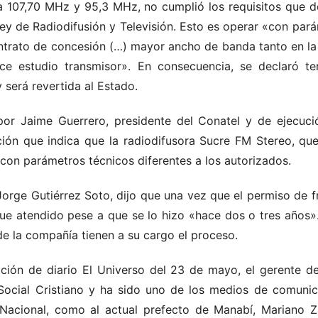
ia 107,70 MHz y 95,3 MHz, no cumplió los requisitos que d
ey de Radiodifusión y Televisión. Esto es operar «con pará
ontrato de concesión (…) mayor ancho de banda tanto en la
ace estudio transmisor». En consecuencia, se declaró t
 será revertida al Estado.
 por Jaime Guerrero, presidente del Conatel y de ejecuc
ión que indica que la radiodifusora Sucre FM Stereo, qu
con parámetros técnicos diferentes a los autorizados.
Jorge Gutiérrez Soto, dijo que una vez que el permiso de f
fue atendido pese a que se lo hizo «hace dos o tres años»
e la compañía tienen a su cargo el proceso.
ción de diario El Universo del 23 de mayo, el gerente de
o Social Cristiano y ha sido uno de los medios de comuni
 Nacional, como al actual prefecto de Manabí, Mariano 