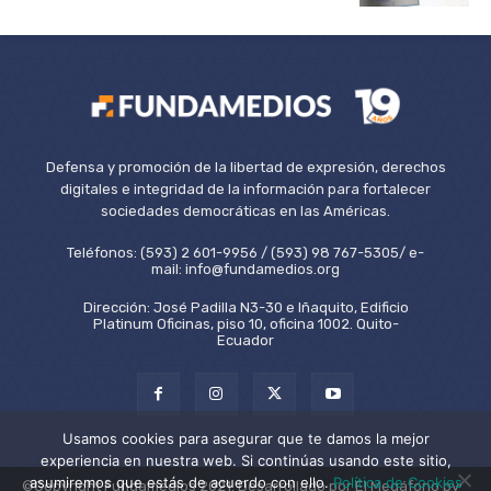
Defensa y promoción de la libertad de expresión, derechos
digitales e integridad de la información para fortalecer
sociedades democráticas en las Américas.
Teléfonos: (593) 2 601-9956 / (593) 98 767-5305/ e-
mail: info@fundamedios.org
Dirección: José Padilla N3-30 e Iñaquito, Edificio
Platinum Oficinas, piso 10, oficina 1002. Quito-
Ecuador
Usamos cookies para asegurar que te damos la mejor
experiencia en nuestra web. Si continúas usando este sitio,
asumiremos que estás de acuerdo con ello.
Política de Cookies
©Copyright Fundamedios 2021. Desarrollado por El Megáfono by