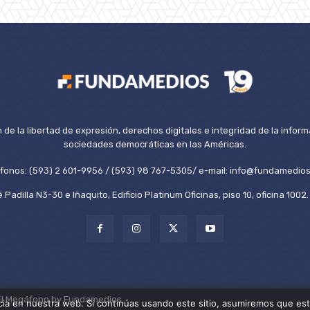
de la libertad de expresión, derechos digitales e integridad de la inform
sociedades democráticas en las Américas.
éfonos: (593) 2 601-9956 / (593) 98 767-5305/ e-mail: info@fundamedios
 Padilla N3-30 e Iñaquito, Edificio Platinum Oficinas, piso 10, oficina 100
El Megáfono by Fundamedios.
ia en nuestra web. Si continúas usando este sitio, asumiremos que est