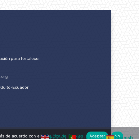
ación para fortalecer
.org
2. Quito-Ecuador
ás de acuerdo con ello.
Política de Cookies
Aceptar
No
English
Portuguese
Spanish