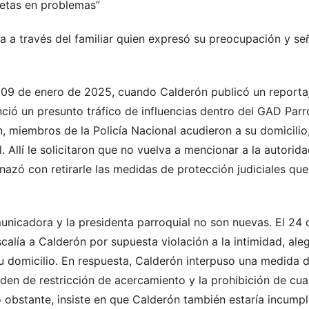
metas en problemas”
a a través del familiar quien expresó su preocupación y se
 09 de enero de 2025, cuando Calderón publicó un reportaj
nció un presunto tráfico de influencias dentro del GAD Par
n, miembros de la Policía Nacional acudieron a su domicilio
l. Allí le solicitaron que no vuelva a mencionar a la autori
nazó con retirarle las medidas de protección judiciales qu
unicadora y la presidenta parroquial no son nuevas. El 24 
calía a Calderón por supuesta violación a la intimidad, ale
u domicilio. En respuesta, Calderón interpuso una medida d
den de restricción de acercamiento y la prohibición de cual
o obstante, insiste en que Calderón también estaría incump