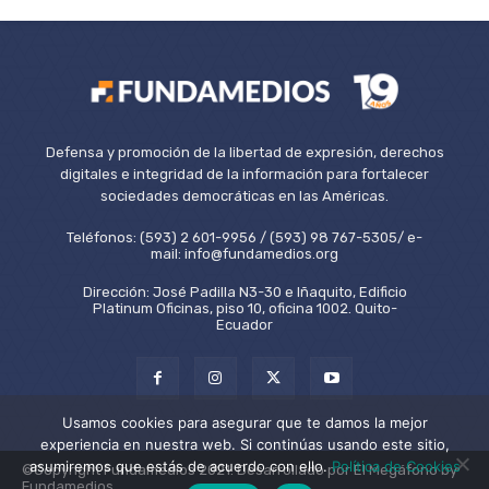
Defensa y promoción de la libertad de expresión, derechos
digitales e integridad de la información para fortalecer
sociedades democráticas en las Américas.
Teléfonos: (593) 2 601-9956 / (593) 98 767-5305/ e-
mail: info@fundamedios.org
Dirección: José Padilla N3-30 e Iñaquito, Edificio
Platinum Oficinas, piso 10, oficina 1002. Quito-
Ecuador
Usamos cookies para asegurar que te damos la mejor
experiencia en nuestra web. Si continúas usando este sitio,
asumiremos que estás de acuerdo con ello.
Política de Cookies
©Copyright Fundamedios 2021. Desarrollado por El Megáfono by
Fundamedios.