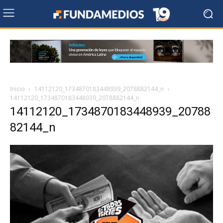
Inicio
14112120_1734870183448939_2078882144_n
14112120_1734870183448939_2078882144_n
14112120_1734870183448939_20788
82144_n