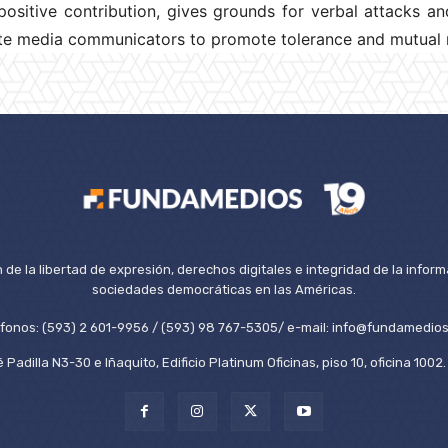
sitive contribution, gives grounds for verbal attacks and
ate media communicators to promote tolerance and mutual 
de la libertad de expresión, derechos digitales e integridad de la inform
sociedades democráticas en las Américas.
éfonos: (593) 2 601-9956 / (593) 98 767-5305/ e-mail: info@fundamedios
 Padilla N3-30 e Iñaquito, Edificio Platinum Oficinas, piso 10, oficina 100