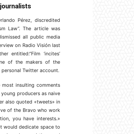
journalists
lando Pérez, discredited
lism Law”. The article was
dismissed all public media
rview on Radio Visión last
r entitled:“Film ‘incites’
 one of the makers of the
 personal Twitter account.
e most insulting comments
s young producers as naive
er also quoted «tweets» in
tive of the Bravo who work
on, you have interests.»
et would dedicate space to