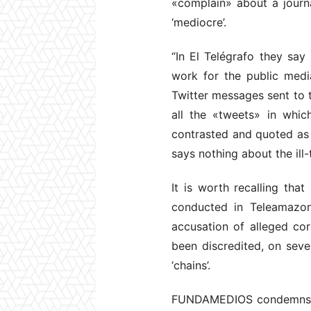
«complain» about a journa
‘mediocre’.
“In El Telégrafo they say
work for the public media
Twitter messages sent to 
all the «tweets» in whic
contrasted and quoted as
says nothing about the il
It is worth recalling tha
conducted in Teleamazona
accusation of alleged cor
been discredited, on seve
‘chains’.
FUNDAMEDIOS condemns the 