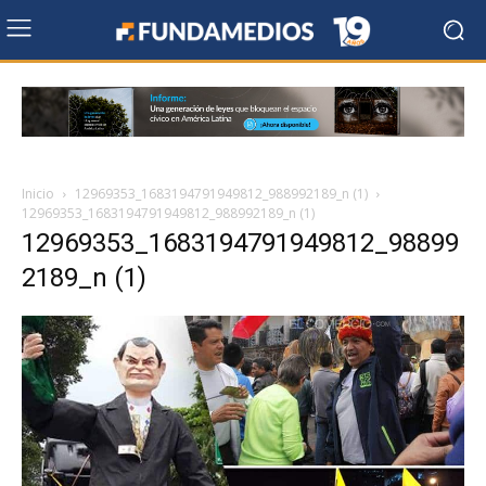
Inicio
12969353_1683194791949812_988992189_n (1)
12969353_1683194791949812_988992189_n (1)
12969353_1683194791949812_98899
2189_n (1)