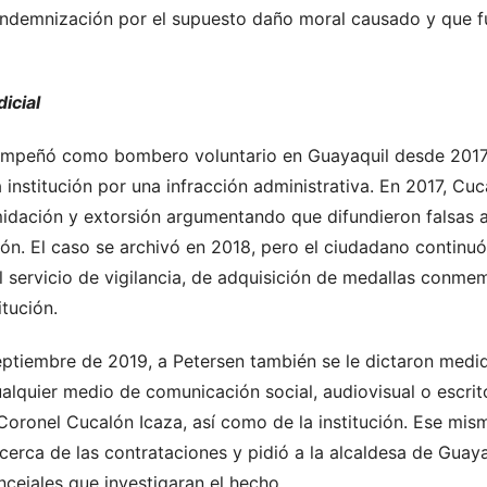
ndemnización por el supuesto daño moral causado y que f
icial
sempeñó como bombero voluntario en Guayaquil desde 2017
institución por una infracción administrativa. En 2017, Cuc
imidación y extorsión argumentando que difundieron falsas
tución. El caso se archivó en 2018, pero el ciudadano contin
l servicio de vigilancia, de adquisición de medallas conmem
itución.
eptiembre de 2019, a Petersen también se le dictaron medid
ualquier medio de comunicación social, audiovisual o escri
Coronel Cucalón Icaza, así como de la institución. Ese mis
rca de las contrataciones y pidió a la alcaldesa de Guayaqu
cejales que investigaran el hecho.