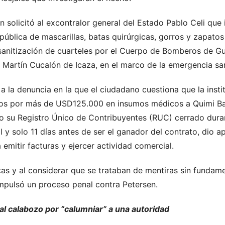
solicitó al excontralor general del Estado Pablo Celi que
ública de mascarillas, batas quirúrgicas, gorros y zapatos
sanitización de cuarteles por el Cuerpo de Bomberos de Gu
 Martín Cucalón de Icaza, en el marco de la emergencia san
 la denuncia en la que el ciudadano cuestiona que la insti
tos por más de USD125.000 en insumos médicos a Quimi Ba
 su Registro Único de Contribuyentes (RUC) cerrado duran
l y solo 11 días antes de ser el ganador del contrato, dio a
mitir facturas y ejercer actividad comercial.
cas y al considerar que se trataban de mentiras sin fundam
mpulsó un proceso penal contra Petersen.
l calabozo por “calumniar” a una autoridad