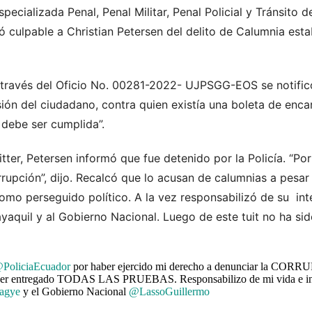
specializada Penal, Penal Militar, Penal Policial y Tránsito d
ó culpable a Christian Petersen del delito de Calumnia est
través del Oficio No. 00281-2022- UJPSGG-EOS se notificó 
ón del ciudadano, contra quien existía una boleta de encar
 debe ser cumplida”.
itter, Petersen informó que fue detenido por la Policía. “Po
rrupción”, dijo. Recalcó que lo acusan de calumnias a pesa
como perseguido político. A la vez responsabilizó de su i
yaquil y al Gobierno Nacional. Luego de este tuit no ha si
PoliciaEcuador
por haber ejercido mi derecho a denunciar la COR
aber entregado TODAS LAS PRUEBAS. Responsabilizo de mi vida e
iagye
y el Gobierno Nacional
@LassoGuillermo