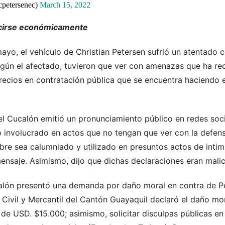
cpetersenec)
March 15, 2022
rcirse económicamente
yo, el vehículo de Christian Petersen sufrió un atentado c
egún el afectado, tuvieron que ver con amenazas que ha reci
recios en contratación pública que se encuentra haciendo
el Cucalón emitió un pronunciamiento público en redes soc
to involucrado en actos que no tengan que ver con la defen
bre sea calumniado y utilizado en presuntos actos de intim
mensaje. Asimismo, dijo que dichas declaraciones eran mali
calón presentó una demanda por daño moral en contra de Pe
l Civil y Mercantil del Cantón Guayaquil declaró el daño m
de USD. $15.000; asimismo, solicitar disculpas públicas en 