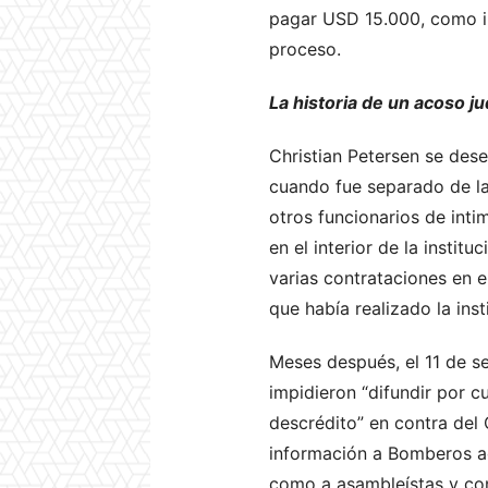
pagar USD 15.000, como i
proceso.
La historia de un acoso jud
Christian Petersen se de
cuando fue separado de la 
otros funcionarios de int
en el interior de la insti
varias contrataciones en e
que había realizado la inst
Meses después, el 11 de s
impidieron “difundir por c
descrédito” en contra del 
información a Bomberos ace
como a asambleístas y con