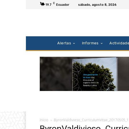
C
19.7
Ecuador
sábado, agosto 8, 2026
Alertas
Informes
Actividad
Inicio
ByronValdivieso_CurriculumVitae_20170505_1
ByronValdivieso_Curr