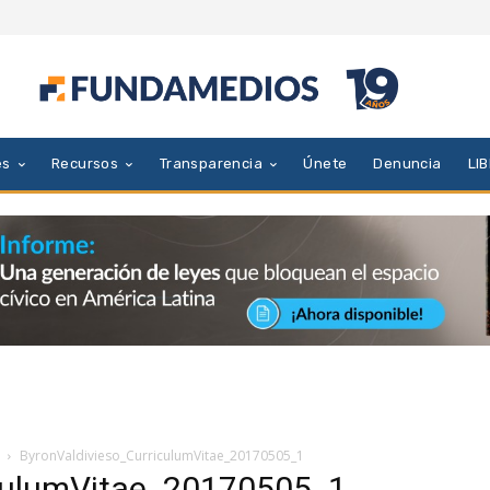
es
Recursos
Transparencia
Únete
Denuncia
LI
ByronValdivieso_CurriculumVitae_20170505_1
iculumVitae_20170505_1