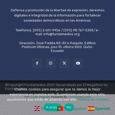
Defensa y promoción de la libertad de expresión, derechos
digitales e integridad de la información para fortalecer
sociedades democráticas en las Américas.
Teléfonos: (593) 2 601-9956 / (593) 98 767-5305/ e-
mail: info@fundamedios.org
Dirección: José Padilla N3-30 e Iñaquito, Edificio
Platinum Oficinas, piso 10, oficina 1002. Quito-
Ecuador
©Copyright Fundamedios 2021. Desarrollado por El Megáfono by
Fundamedios.
Usamos cookies para asegurar que te damos la mejor
experiencia en nuestra web. Si continúas usando este sitio,
PHP Code Snippets
Powered By :
XYZScripts.com
asumiremos que estás de acuerdo con ello.
Política de Cookies
Aceptar
No
English
Portuguese
Spanish