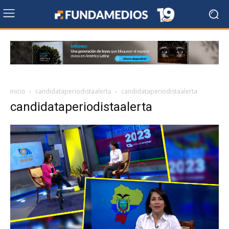
Inicio
candidataperiodistaalerta
candidataperiodistaalerta
candidataperiodistaalerta