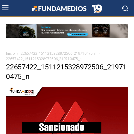
Inicio
22657422_1511215328972506_219710475_n
22657422_1511215328972506_219710475_n
22657422_1511215328972506_21971
0475_n