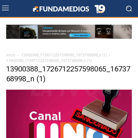
Inicio
13900388_1726712257598065_1673768998_n (1)
13900388_1726712257598065_1673768998_n (1)
13900388_1726712257598065_16737
68998_n (1)