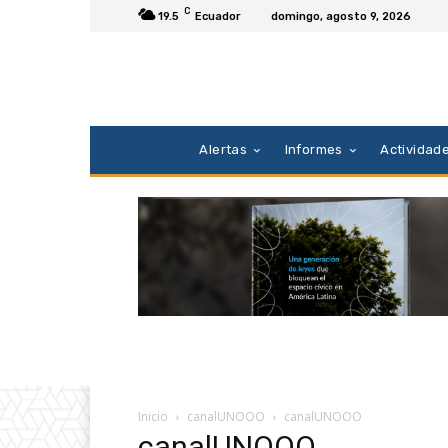
C
19.5
Ecuador
domingo, agosto 9, 2026
Alertas
Informes
Actividad
Inicio
canalUNOOO
canalUNOOO
canalUNOOO