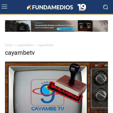
Inicio
cayambetv
cayambetv
cayambetv